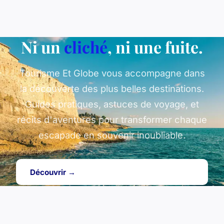
Ni un
cliché
, ni une fuite.
Tourisme Et Globe vous accompagne dans
la découverte des plus belles destinations.
Guides pratiques, astuces de voyage, et
récits d'aventures pour transformer chaque
escapade en souvenir inoubliable.
Découvrir →