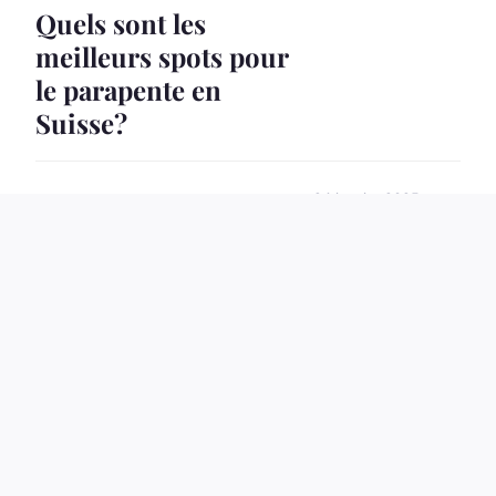
Quels sont les
meilleurs spots pour
le parapente en
Suisse?
24 janvier 2025
4 min
BON PLAN
Vsl annecy : le
transport médical
facilité à chaque
trajet.
27 juin 2024
4 min
CAMPING
Comment organiser
un camping pour