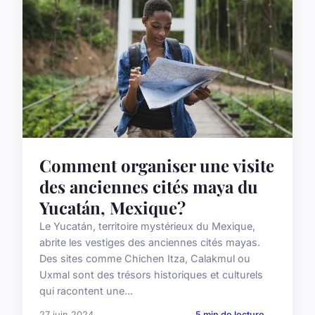
Comment organiser une visite
des anciennes cités maya du
Yucatán, Mexique?
Le Yucatán, territoire mystérieux du Mexique,
abrite les vestiges des anciennes cités mayas.
Des sites comme Chichen Itza, Calakmul ou
Uxmal sont des trésors historiques et culturels
qui racontent une...
27 juin 2024
5 min de lecture →