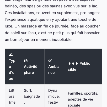
balnéo, des spas ou des saunas avec vue sur le lac.
Ces installations, souvent en supplément, prolongent
l’expérience aquatique en y ajoutant une touche de
luxe. Un massage en fin de journée, face au coucher
de soleil sur l’eau, c’est ce petit plus qui fait basculer
un bon séjour en moment inoubliable.
🌊
Typ
🎣
🌿
👨‍👩‍👧 Public
e
Activité
Ambia
cible
d'e
phare
nce
au
Litt
Surf,
Dyna
Familles, sportifs,
oral
baignade
mique,
adeptes de vie
(me
,
festiv
sociale