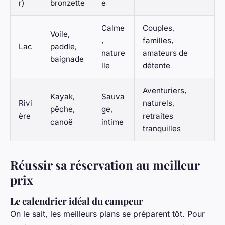
r)
bronzette
e
Calme
Couples,
Voile,
,
familles,
Lac
paddle,
nature
amateurs de
baignade
lle
détente
Aventuriers,
Kayak,
Sauva
Rivi
naturels,
pêche,
ge,
ère
retraites
canoë
intime
tranquilles
Réussir sa réservation au meilleur
prix
Le calendrier idéal du campeur
On le sait, les meilleurs plans se préparent tôt. Pour