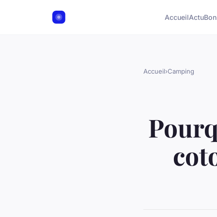
Accueil
Actu
Bon
Accueil
›
Camping
Pourq
coto