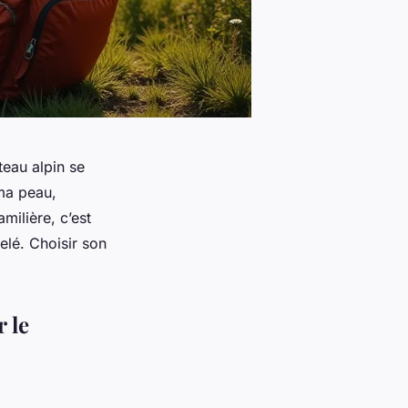
teau alpin se
 ma peau,
milière, c’est
elé. Choisir son
 le