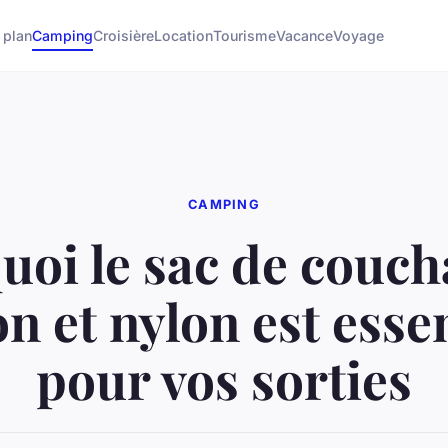
 plan
Camping
Croisière
Location
Tourisme
Vacance
Voyage
CAMPING
uoi le sac de couch
n et nylon est esse
pour vos sorties