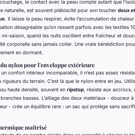
couchage, le contact avec la peau compte autant que l’isol
e naturelle, est souvent plébiscité pour son toucher
doux e
ue
. Il laisse la peau respirer, évite l’accumulation de chaleu
sation désagréable qu’on ressent parfois avec les textiles 
 mi-saison, quand les nuits oscillent entre fraîcheur et dou
té corporelle sans jamais coller. Une vraie bénédiction pou
èrement en dormant.
 du nylon pour l'enveloppe extérieure
e un confort intérieur incomparable, il n’est pas assez résist
s rigueurs du terrain. C’est là que le nylon entre en jeu. Util
issu haute densité, souvent en
ripstop
, résiste aux accrocs,
x branches basses. L’alliage des deux matériaux - douceur à l
rieur - crée un équilibre rare : un sac qui protège sans sacrif
thermique maîtrisé