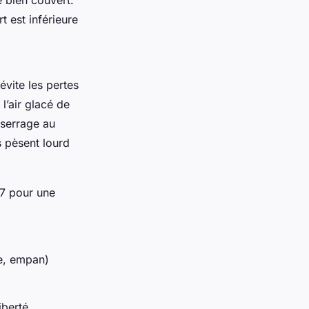
bien couvert.
t est inférieure
évite les pertes
’air glacé de
 serrage au
s pèsent lourd
37 pour une
le, empan)
iberté