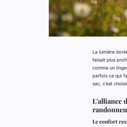
La lumière dorée
faisait plus pro
comme un linge r
parfois ce qui f
sac, c’est chois
L'alliance 
randonneu
Le confort res