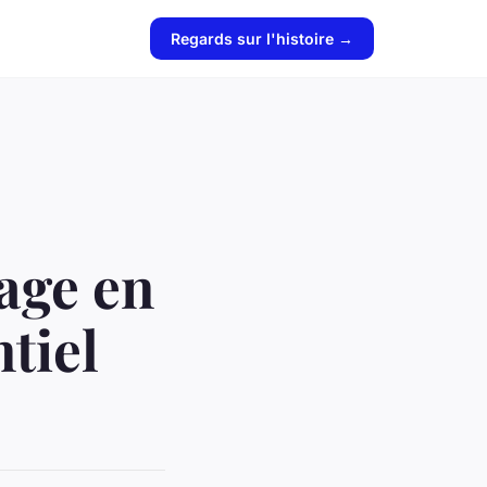
Regards sur l'histoire →
age en
ntiel