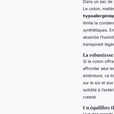
Dans un sac de 
Le coton, matièr
hypoallergéniq
limite la conden
synthétiques. En
absorbe l’humidi
transpirent lég
La robustesse
Si le coton offr
affronter seul le
extérieure, ce t
sur le sol et au
solidité à l’exté
cutané.
Un équilibre 