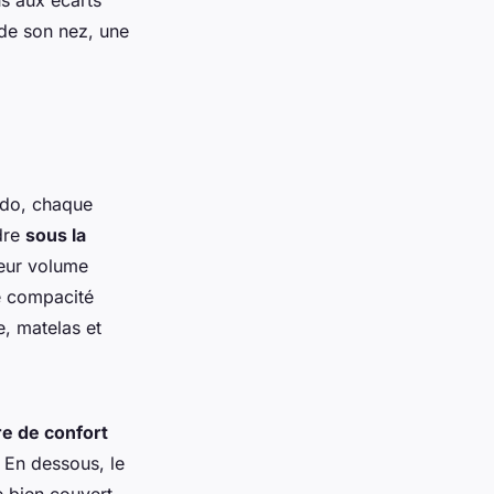
s aux écarts
 de son nez, une
ndo, chaque
dre
sous la
leur volume
te compacité
e, matelas et
e de confort
 En dessous, le