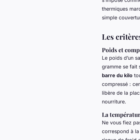
s’impose comme 
thermiques marqu
simple couvertur
Les critère
Poids et compa
Le poids d’un s
gramme se fait 
barre du kilo
tou
compressé : cert
libère de la pla
nourriture.
La température
Ne vous fiez pas
correspond à la