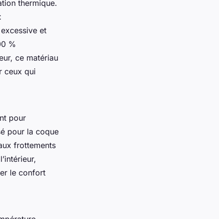
ation thermique.
t
r excessive et
100 %
ceur, ce matériau
r ceux qui
ant pour
isé pour la coque
 aux frottements
’intérieur,
ier le confort