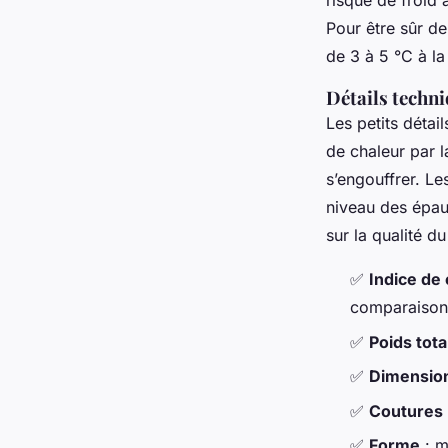
risque de froid
Pour être sûr de
de 3 à 5 °C à l
Détails techni
Les petits détai
de chaleur par l
s’engouffrer. L
niveau des épaul
sur la qualité d
✅
Indice de
comparaison 
✅
Poids tota
✅
Dimensio
✅
Coutures 
✅
Forme
: m