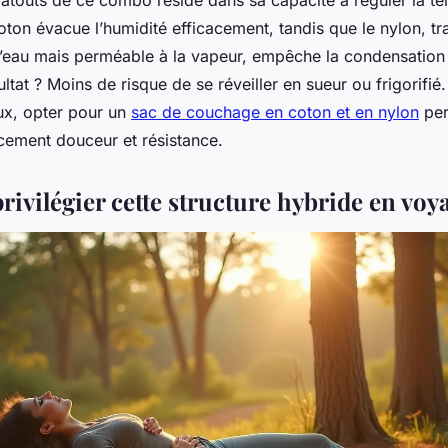
 atouts de ce combo réside dans sa capacité à réguler la t
oton évacue l’humidité efficacement, tandis que le nylon, tra
’eau mais perméable à la vapeur, empêche la condensation
sultat ? Moins de risque de se réveiller en sueur ou frigorifié
ux, opter pour un
sac de couchage en coton et en nylon
per
cement douceur et résistance.
ivilégier cette structure hybride en voy