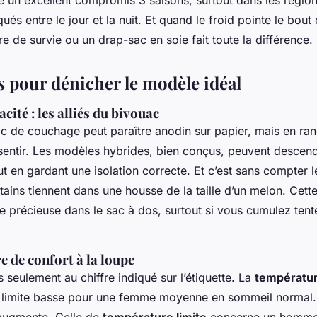
un excellent compromis 3 saisons, surtout dans les région
és entre le jour et la nuit. Et quand le froid pointe le bout
e de survie ou un drap-sac en soie fait toute la différence.
s pour dénicher le modèle idéal
cité : les alliés du bivouac
ac de couchage peut paraître anodin sur papier, mais en ra
sentir. Les modèles hybrides, bien conçus, peuvent descen
t en gardant une isolation correcte. Et c’est sans compter 
ains tiennent dans une housse de la taille d’un melon. Cet
ce précieuse dans le sac à dos, surtout si vous cumulez tent
 de confort à la loupe
 seulement au chiffre indiqué sur l’étiquette. La
températur
 limite basse pour une femme moyenne en sommeil normal.