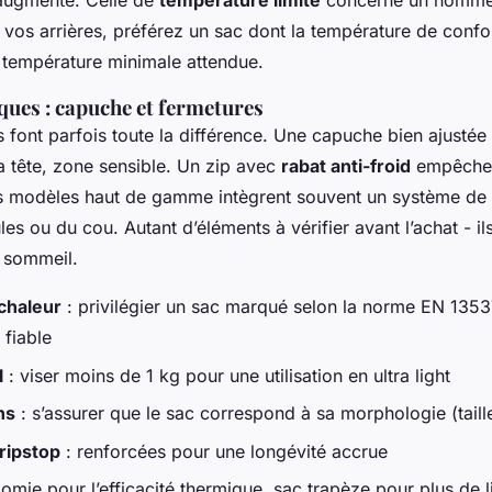
 augmente. Celle de
température limite
concerne un homme 
 vos arrières, préférez un sac dont la température de confor
a température minimale attendue.
ques : capuche et fermetures
ls font parfois toute la différence. Une capuche bien ajustée 
a tête, zone sensible. Un zip avec
rabat anti-froid
empêche l
es modèles haut de gamme intègrent souvent un système de
es ou du cou. Autant d’éléments à vérifier avant l’achat - il
u sommeil.
 chaleur
: privilégier un sac marqué selon la norme EN 135
fiable
l
: viser moins de 1 kg pour une utilisation en ultra light
ns
: s’assurer que le sac correspond à sa morphologie (tail
ripstop
: renforcées pour une longévité accrue
omie pour l’efficacité thermique, sac trapèze pour plus de l