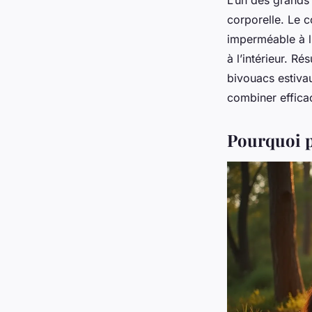
L’un des grands
corporelle. Le c
imperméable à l
à l’intérieur. Ré
bivouacs estiva
combiner effica
Pourquoi pr