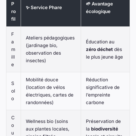
P
🌱 Avantage
✨ Service Phare
ro
écologique
fil
F
Ateliers pédagogiques
a
Éducation au
(jardinage bio,
m
zéro déchet
dès
observation des
ill
le plus jeune âge
insectes)
e
Mobilité douce
Réduction
S
(location de vélos
significative de
ol
électriques, cartes de
l’empreinte
o
randonnées)
carbone
C
Wellness bio (soins
Préservation de
o
aux plantes locales,
la
biodiversité
u